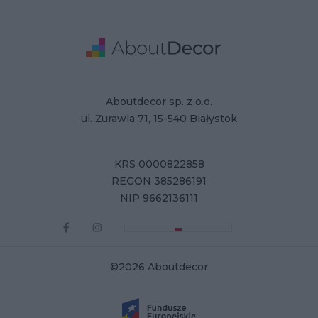
Adresse
Firmendaten
Aboutdecor sp. z o.o.
ul. Żurawia 71, 15-540 Białystok
KRS 0000822858
REGON 385286191
NIP 9662136111
©2026 Aboutdecor