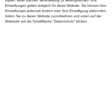
Schlafzimmer
im toskanischen Stil
haben, einer solchen Verarbeitung zu widersprechen. Ihre
Zu den Favoriten hinzufügen
Zu
Einstellungen gelten lediglich für diese Website. Sie können Ihre
Einstellungen jederzeit ändern oder Ihre Einwilligung widerrufen,
indem Sie zu dieser Website zurückkehren und unten auf der
Webseite auf die Schaltfläche "Datenschutz" klicken.
Schlafzimmergestaltung
Shabby-Chic-Stil im
im Shabby Chic Stil
Schlafzimmer
Zu den Favoriten hinzufügen
Zu