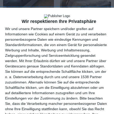
Wir respektieren Ihre Privatsphäre
Kleines Schlafzimmer
Schlafzimmer mit
Wir und unsere Partner speichern und/oder greifen auf
mit großem
Holzboden
Informationen wie Cookies auf einem Gerät zu und verarbeiten
Zu
Doppelbett
Zu den Favoriten hinzufügen
personenbezogene Daten wie eindeutige Kennungen und
Standardinformationen, die von einem Gerät für personalisierte
Werbung und Inhalte, Werbung und Inhaltsmessung,
Zielgruppenforschung und Serviceentwicklung gesendet
werden.
Mit Ihrer Erlaubnis dürfen wir und unsere Partner über
Gerätescans genaue Standortdaten und Kenndaten abfragen.
Sie können auf die entsprechende Schaltfläche klicken, um der
o. a. Datenverarbeitung durch uns und unsere 1538 Partner
zuzustimmen. Alternativ können Sie auf die entsprechende
Schaltfläche klicken, um die Einwilligung abzulehnen oder um
auf detailliertere Informationen zuzugreifen und um Ihre
Einstellungen vor der Zustimmung zu ändern.
Bitte beachten
Sie, dass die Verarbeitung mancher personenbezogener Daten
ohne Ihre Einwilligung stattfinden kann, obwohl Sie das Recht
Ein schickes
Einbauschlafzimmer