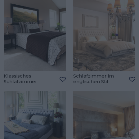
Klassisches
Schlafzimmer im
Schlafzimmer
englischen Stil
Zu den Favoriten hinzufügen
Zu