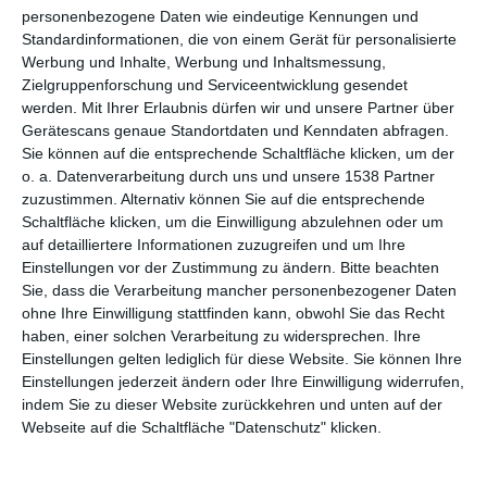
personenbezogene Daten wie eindeutige Kennungen und
Standardinformationen, die von einem Gerät für personalisierte
Werbung und Inhalte, Werbung und Inhaltsmessung,
Zielgruppenforschung und Serviceentwicklung gesendet
werden.
Mit Ihrer Erlaubnis dürfen wir und unsere Partner über
Holzboden
Graue Wand
Gerätescans genaue Standortdaten und Kenndaten abfragen.
Zu den Favoriten hinzufügen
Zu
Sie können auf die entsprechende Schaltfläche klicken, um der
o. a. Datenverarbeitung durch uns und unsere 1538 Partner
zuzustimmen. Alternativ können Sie auf die entsprechende
Schaltfläche klicken, um die Einwilligung abzulehnen oder um
auf detailliertere Informationen zuzugreifen und um Ihre
Einstellungen vor der Zustimmung zu ändern.
Bitte beachten
Sie, dass die Verarbeitung mancher personenbezogener Daten
ohne Ihre Einwilligung stattfinden kann, obwohl Sie das Recht
haben, einer solchen Verarbeitung zu widersprechen. Ihre
Einstellungen gelten lediglich für diese Website. Sie können Ihre
Einstellungen jederzeit ändern oder Ihre Einwilligung widerrufen,
indem Sie zu dieser Website zurückkehren und unten auf der
Webseite auf die Schaltfläche "Datenschutz" klicken.
Schlafzimmer im
Braunes und graues
englischen Stil
Schlafzimmer im
Zu den Favoriten hinzufügen
englischen Stil
Zu