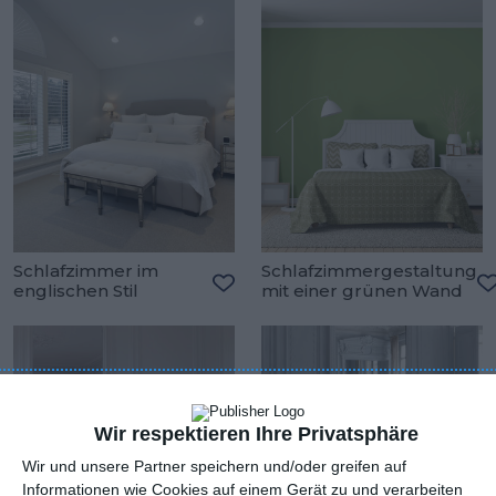
Schlafzimmer im
Schlafzimmergestaltung
englischen Stil
mit einer grünen Wand
Zu den Favoriten hinzufügen
Z
Wir respektieren Ihre Privatsphäre
Wir und unsere Partner speichern und/oder greifen auf
Informationen wie Cookies auf einem Gerät zu und verarbeiten