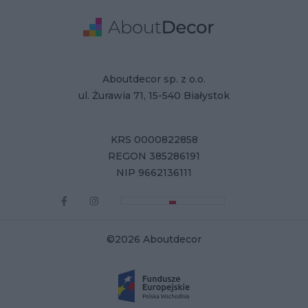
Adresse
Firmendaten
Aboutdecor sp. z o.o.
ul. Żurawia 71, 15-540 Białystok
KRS 0000822858
REGON 385286191
NIP 9662136111
©2026 Aboutdecor