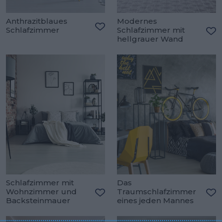
Anthrazitblaues
Modernes
Schlafzimmer
Schlafzimmer mit
Zu den Favoriten hinzufügen
hellgrauer Wand
Zu
Schlafzimmer mit
Das
Wohnzimmer und
Traumschlafzimmer
Backsteinmauer
eines jeden Mannes
Zu den Favoriten hinzufügen
Zu