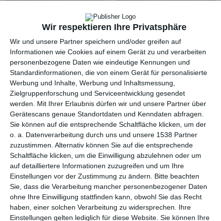
Wir respektieren Ihre Privatsphäre
Wir und unsere Partner speichern und/oder greifen auf
Informationen wie Cookies auf einem Gerät zu und verarbeiten
personenbezogene Daten wie eindeutige Kennungen und
Standardinformationen, die von einem Gerät für personalisierte
Werbung und Inhalte, Werbung und Inhaltsmessung,
Zielgruppenforschung und Serviceentwicklung gesendet
werden.
Mit Ihrer Erlaubnis dürfen wir und unsere Partner über
Gerätescans genaue Standortdaten und Kenndaten abfragen.
Schlafzimmer mit
Geräumiges
Sie können auf die entsprechende Schaltfläche klicken, um der
großem
Schlafzimmer
o. a. Datenverarbeitung durch uns und unsere 1538 Partner
Zu
Kleiderschrank
Zu den Favoriten hinzufügen
zuzustimmen. Alternativ können Sie auf die entsprechende
Schaltfläche klicken, um die Einwilligung abzulehnen oder um
auf detailliertere Informationen zuzugreifen und um Ihre
Einstellungen vor der Zustimmung zu ändern.
Bitte beachten
Sie, dass die Verarbeitung mancher personenbezogener Daten
ohne Ihre Einwilligung stattfinden kann, obwohl Sie das Recht
haben, einer solchen Verarbeitung zu widersprechen. Ihre
Einstellungen gelten lediglich für diese Website. Sie können Ihre