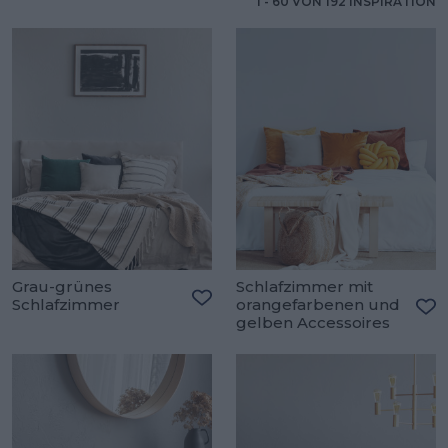
1
-
60
VON
192
INSPIRATION
Grau-grünes
Schlafzimmer mit
Schlafzimmer
orangefarbenen und
Zu den Favoriten hinzufügen
gelben Accessoires
Zu