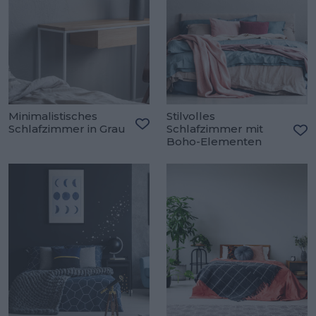
Minimalistisches
Stilvolles
Schlafzimmer in Grau
Schlafzimmer mit
Zu den Favoriten hinzufügen
Boho-Elementen
Zu