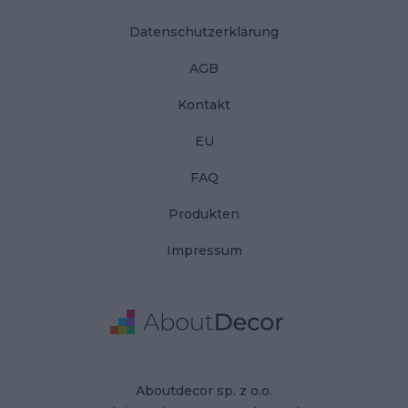
Datenschutzerklärung
AGB
Kontakt
EU
FAQ
Produkten
Impressum
Adresse
Firmendaten
Aboutdecor sp. z o.o.