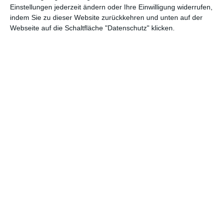
Einstellungen jederzeit ändern oder Ihre Einwilligung widerrufen,
indem Sie zu dieser Website zurückkehren und unten auf der
Webseite auf die Schaltfläche "Datenschutz" klicken.
Schlafzimmer im
Gestaltung eines
Kolonialstil
großen Schlafzimmers
Zu den Favoriten hinzufügen
mit dunklem
Zu
Bodenbelag