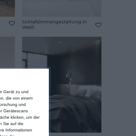
Schlafzimmergestaltung in
Weiß
Zu den Favoriten hinzufügen
Zu den Favorite
em Gerät zu und
n, die von einem
forschung und
ber Gerätescans
äche klicken, um der
 Sie auf die
ere Informationen