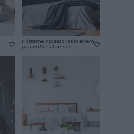
Hölzerne Accessoires in einem
grauen Schlafzimmer
Zu den Favoriten hinzufügen
Zu den Favorite