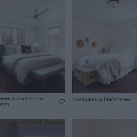
eines Schlafzimmer
Rustikales Schlafzimmer
hten
Zu den Favoriten hinzufügen
oriten hinzufügen