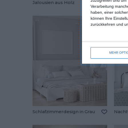
zuzugreifen und um 
Jalousien aus Holz
Klassi
Verarbeitung manche
Zu den Fav
haben, einer solchen
können Ihre Einstell
zurückkehren und unt
MEHR OPTI
Schlafzimmerdesign in Grau
Nacht
Zu den Fav