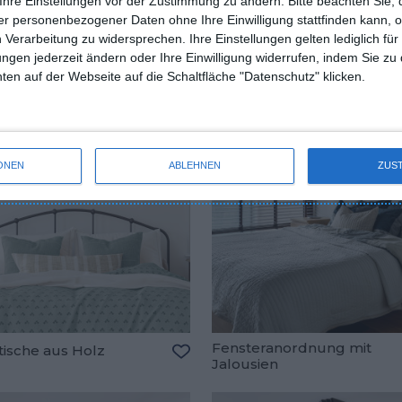
Ihre Einstellungen vor der Zustimmung zu ändern.
Bitte beachten Sie, 
Kufen-Sessel als Ergänzu
scher Stil
r personenbezogener Daten ohne Ihre Einwilligung stattfinden kann, 
im Schlafzimmer
oriten hinzufügen
Zu den Favoriten hinzufügen
 Verarbeitung zu widersprechen. Ihre Einstellungen gelten lediglich für
ungen jederzeit ändern oder Ihre Einwilligung widerrufen, indem Sie zu
en auf der Webseite auf die Schaltfläche "Datenschutz" klicken.
ONEN
ABLEHNEN
ZUS
Fensteranordnung mit
tische aus Holz
Jalousien
oriten hinzufügen
Zu den Favoriten hinzufügen