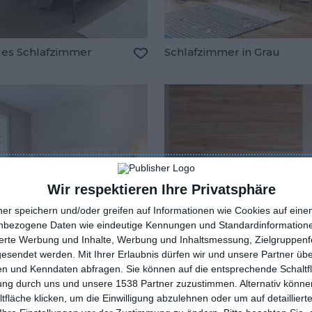
lles Schlafzimmer
Schlafzimmer in Grau
Zu den Favoriten hinzufügen
oriten hinzufügen
Wir respektieren Ihre Privatsphäre
ner speichern und/oder greifen auf Informationen wie Cookies auf ein
nbezogene Daten wie eindeutige Kennungen und Standardinformatione
sierte Werbung und Inhalte, Werbung und Inhaltsmessung, Zielgruppen
gesendet werden.
Mit Ihrer Erlaubnis dürfen wir und unsere Partner ü
n und Kenndaten abfragen. Sie können auf die entsprechende Schaltfl
tung durch uns und unsere 1538 Partner zuzustimmen. Alternativ können
fläche klicken, um die Einwilligung abzulehnen oder um auf detailliert