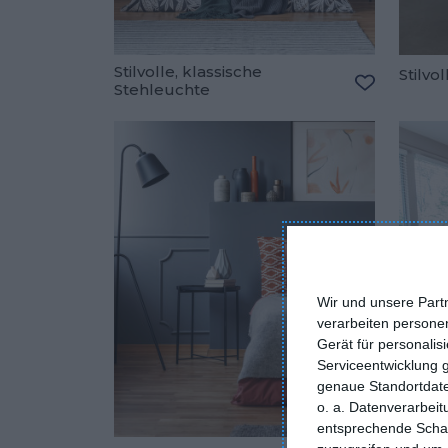
Stilvolle, klassische
Stilvo
Stehleuchte
Zu den Fav
Wir und unsere Part
verarbeiten persone
Gerät für personali
Serviceentwicklung 
genaue Standortdate
o. a. Datenverarbei
entsprechende Schalt