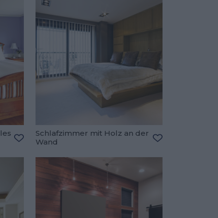
les
Schlafzimmer mit Holz an der
Wand
Zu den Favoriten hinzufügen
Zu den Favorite