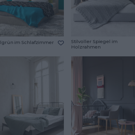
Stilvoller Spiegel im
llgrün im Schlafzimmer
Holzrahmen
Zu den Favoriten hinzufügen
oriten hinzufügen