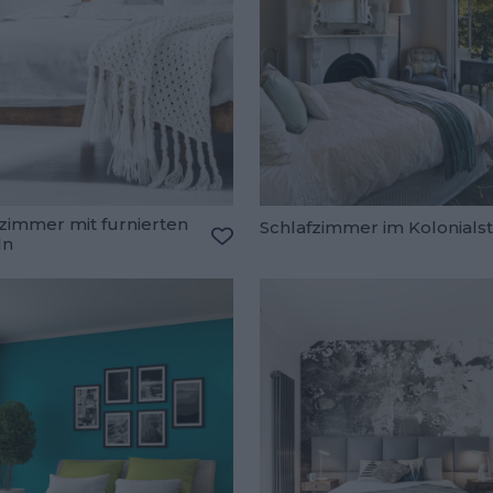
zimmer mit furnierten
Schlafzimmer im Kolonialst
ln
oriten hinzufügen
Zu den Favoriten hinzufügen