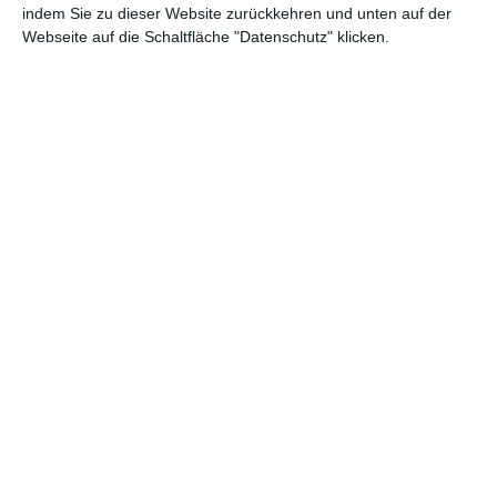
Schlafzimmer
Schlafzimmer
indem Sie zu dieser Website zurückkehren und unten auf der
Zu den Favoriten hinzufügen
Zu
Webseite auf die Schaltfläche "Datenschutz" klicken.
Schlafzimmergestaltung
Designer-
mit blauen Wänden
Schlafzimmerbett aus
Zu den Favoriten hinzufügen
Holz
Zu