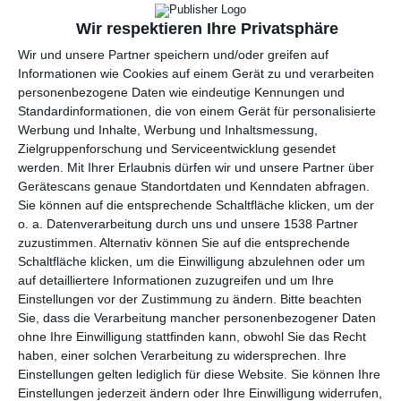
Wir respektieren Ihre Privatsphäre
Wir und unsere Partner speichern und/oder greifen auf
Informationen wie Cookies auf einem Gerät zu und verarbeiten
personenbezogene Daten wie eindeutige Kennungen und
Graues Bett vor einer
Gedämpfte Tapete im
Standardinformationen, die von einem Gerät für personalisierte
weißen Wand
Schlafzimmer
Werbung und Inhalte, Werbung und Inhaltsmessung,
Zu den Favoriten hinzufügen
Zu
Zielgruppenforschung und Serviceentwicklung gesendet
werden.
Mit Ihrer Erlaubnis dürfen wir und unsere Partner über
Gerätescans genaue Standortdaten und Kenndaten abfragen.
Sie können auf die entsprechende Schaltfläche klicken, um der
o. a. Datenverarbeitung durch uns und unsere 1538 Partner
zuzustimmen. Alternativ können Sie auf die entsprechende
Schaltfläche klicken, um die Einwilligung abzulehnen oder um
auf detailliertere Informationen zuzugreifen und um Ihre
Einstellungen vor der Zustimmung zu ändern.
Bitte beachten
Sie, dass die Verarbeitung mancher personenbezogener Daten
ohne Ihre Einwilligung stattfinden kann, obwohl Sie das Recht
haben, einer solchen Verarbeitung zu widersprechen. Ihre
Einstellungen gelten lediglich für diese Website. Sie können Ihre
Farbenfrohes
Modernes, kleines
Einstellungen jederzeit ändern oder Ihre Einwilligung widerrufen,