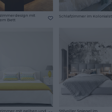
fzimmerdesign mit
Schlafzimmer im Kolonialst
em Bett
oriten hinzufügen
Zu den Favoriten hinzufügen
fzimmer mit gelben und
Stilvoller Spiegel im