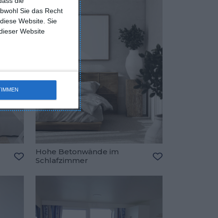
dass die
obwohl Sie das Recht
 diese Website. Sie
 dieser Website
TIMMEN
Hohe Betonwände im
Schlafzimmer
Zu den Favoriten hinzufügen
Zu den Favorite