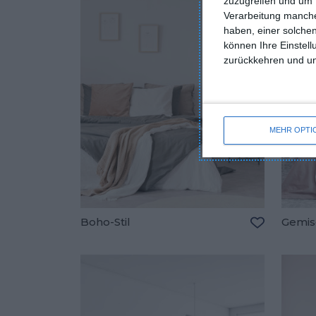
zuzugreifen und um 
Verarbeitung manche
haben, einer solchen
können Ihre Einstell
zurückkehren und unt
MEHR OPTI
Boho-Stil
Gemis
Zu den Fav