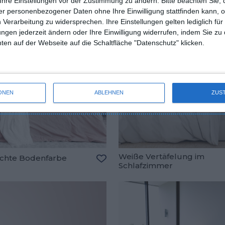
Ihre Einstellungen vor der Zustimmung zu ändern.
Bitte beachten Sie, 
r personenbezogener Daten ohne Ihre Einwilligung stattfinden kann, 
 Verarbeitung zu widersprechen. Ihre Einstellungen gelten lediglich für
ungen jederzeit ändern oder Ihre Einwilligung widerrufen, indem Sie zu
en auf der Webseite auf die Schaltfläche "Datenschutz" klicken.
ONEN
ABLEHNEN
ZUS
Weiße Vertäfelung im
chte Bodenfarbe
Schlafzimmer
oriten hinzufügen
Zu den Favoriten hinzufügen