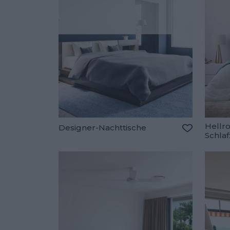
Hellr
Designer-Nachttische
Schla
Zu den Fav