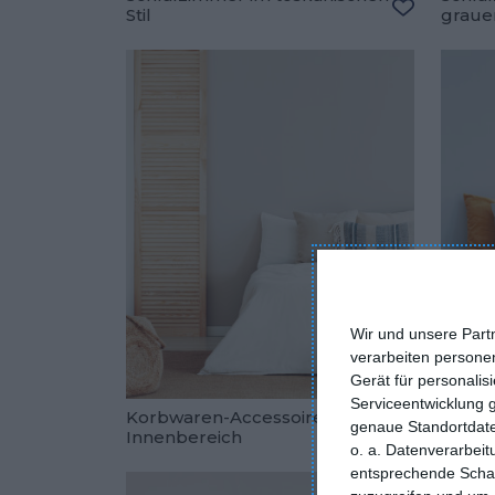
Stil
graue
Zu den Fav
Wir und unsere Part
verarbeiten persone
Gerät für personali
Serviceentwicklung 
Korbwaren-Accessoires im
Helle
genaue Standortdate
Innenbereich
Wand
o. a. Datenverarbei
Zu den Fav
entsprechende Schalt