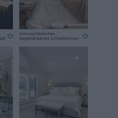
Atmosphärisches
zit
beigefarbenes Schlafzimmer
Zu den Favoriten hinzufügen
Zu den Favorite