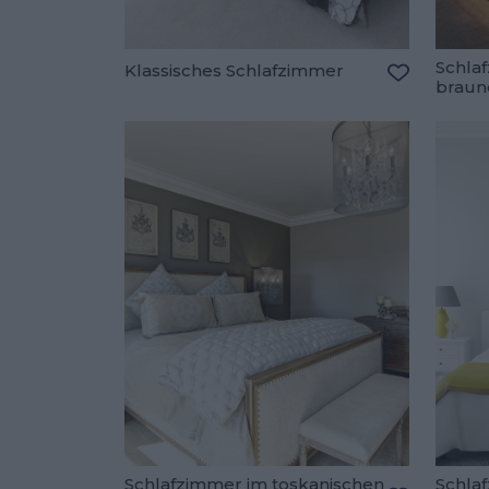
Schla
Klassisches Schlafzimmer
braun
Zu den Fav
Schlafzimmer im toskanischen
Schla