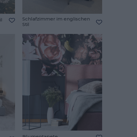
Schlafzimmer im englischen
il
Stil
Zu den Favoriten hinzufügen
Zu den Favorite
Blumentapete