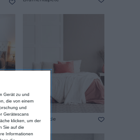
Zu den Favorite
Zu den Favoriten hinzufügen
em Gerät zu und
n, die von einem
forschung und
ber Gerätescans
Beige Wände
äche klicken, um der
Zu den Favoriten hinzufügen
Zu den Favorite
 Sie auf die
ere Informationen