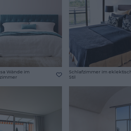
osa Wände im
Schlafzimmer im eklektisc
fzimmer
Stil
oriten hinzufügen
Zu den Favoriten hinzufügen