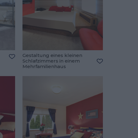
Gestaltung eines kleinen
Schlafzimmers in einem
Zu den Favoriten hinzufügen
Mehrfamilienhaus
Zu den Favorite