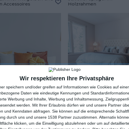
n Accessoires
Holzrahmen
oriten hinzufügen
Zu den Favoriten hinzufügen
Wir respektieren Ihre Privatsphäre
ner speichern und/oder greifen auf Informationen wie Cookies auf ein
nbezogene Daten wie eindeutige Kennungen und Standardinformatione
sierte Werbung und Inhalte, Werbung und Inhaltsmessung, Zielgruppen
gesendet werden.
Mit Ihrer Erlaubnis dürfen wir und unsere Partner ü
 Holzelemente an der
Klassischer Stil
n und Kenndaten abfragen. Sie können auf die entsprechende Schaltfl
tung durch uns und unsere 1538 Partner zuzustimmen. Alternativ können
oriten hinzufügen
Zu den Favoriten hinzufügen
fläche klicken, um die Einwilligung abzulehnen oder um auf detailliert