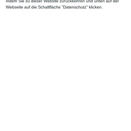
indem Sie zu dieser Website zurückkehren und unten auf der
Webseite auf die Schaltfläche "Datenschutz" klicken.
Mezzanin über der
Küche
Zu den Favoriten hinzufügen
Stopka
IDEEN