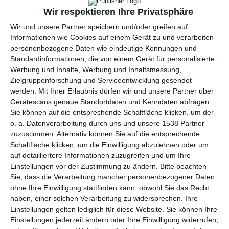
3 INSPIRATION
Wir respektieren Ihre Privatsphäre
Wir und unsere Partner speichern und/oder greifen auf
Informationen wie Cookies auf einem Gerät zu und verarbeiten
personenbezogene Daten wie eindeutige Kennungen und
Standardinformationen, die von einem Gerät für personalisierte
Werbung und Inhalte, Werbung und Inhaltsmessung,
Zielgruppenforschung und Serviceentwicklung gesendet
werden.
Mit Ihrer Erlaubnis dürfen wir und unsere Partner über
Gerätescans genaue Standortdaten und Kenndaten abfragen.
Sie können auf die entsprechende Schaltfläche klicken, um der
o. a. Datenverarbeitung durch uns und unsere 1538 Partner
zuzustimmen. Alternativ können Sie auf die entsprechende
Schaltfläche klicken, um die Einwilligung abzulehnen oder um
Schlafzimmer im Loft-
Skandinavisches
Stil
Landhaus mit
auf detailliertere Informationen zuzugreifen und um Ihre
Zu den Favoriten hinzufügen
Zwischengeschoß
Einstellungen vor der Zustimmung zu ändern.
Bitte beachten
Zu
Sie, dass die Verarbeitung mancher personenbezogener Daten
ohne Ihre Einwilligung stattfinden kann, obwohl Sie das Recht
haben, einer solchen Verarbeitung zu widersprechen. Ihre
Einstellungen gelten lediglich für diese Website. Sie können Ihre
Einstellungen jederzeit ändern oder Ihre Einwilligung widerrufen,