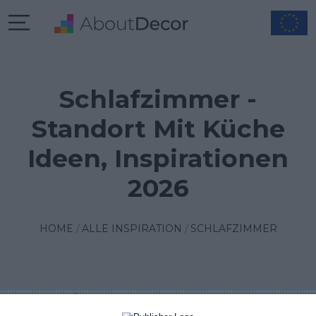
Schlafzimmer -
Standort Mit Küche
Ideen, Inspirationen
2026
HOME
ALLE INSPIRATION
SCHLAFZIMMER
FILTER
1
SORTIEREN