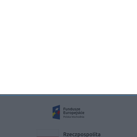
Aboutdecor sp. z o.o.
ul. Żurawia 71, 15-540 Białystok
KRS 0000822858
REGON 385286191
NIP 9662136111
©2026 Aboutdecor