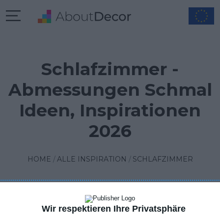
Schlafzimmer -
Abmessungen Schmal
Ideen, Inspirationen
2026
HOME
ALLE INSPIRATION
SCHLAFZIMMER
Wir respektieren Ihre Privatsphäre
FILTER
1
SORTIEREN