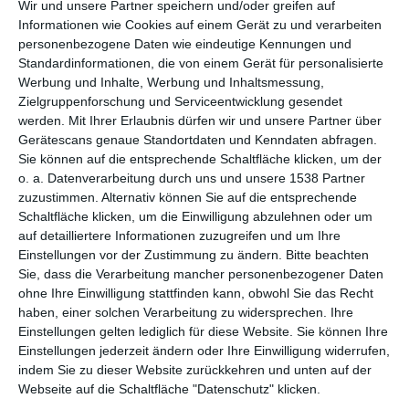
2 INSPIRATION
Wir und unsere Partner speichern und/oder greifen auf
Informationen wie Cookies auf einem Gerät zu und verarbeiten
personenbezogene Daten wie eindeutige Kennungen und
Standardinformationen, die von einem Gerät für personalisierte
Werbung und Inhalte, Werbung und Inhaltsmessung,
Zielgruppenforschung und Serviceentwicklung gesendet
werden.
Mit Ihrer Erlaubnis dürfen wir und unsere Partner über
Gerätescans genaue Standortdaten und Kenndaten abfragen.
Sie können auf die entsprechende Schaltfläche klicken, um der
o. a. Datenverarbeitung durch uns und unsere 1538 Partner
zuzustimmen. Alternativ können Sie auf die entsprechende
Schaltfläche klicken, um die Einwilligung abzulehnen oder um
auf detailliertere Informationen zuzugreifen und um Ihre
Einstellungen vor der Zustimmung zu ändern.
Bitte beachten
Modernes
Helles Schlafzimmer
Sie, dass die Verarbeitung mancher personenbezogener Daten
Schlafzimmer mit
im skandinavischen Stil
Zu
ohne Ihre Einwilligung stattfinden kann, obwohl Sie das Recht
Terrasse
Zu den Favoriten hinzufügen
haben, einer solchen Verarbeitung zu widersprechen. Ihre
Einstellungen gelten lediglich für diese Website. Sie können Ihre
Einstellungen jederzeit ändern oder Ihre Einwilligung widerrufen,
indem Sie zu dieser Website zurückkehren und unten auf der
Webseite auf die Schaltfläche "Datenschutz" klicken.