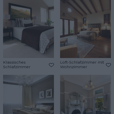
Klassisches
Loft-Schlafzimmer mit
Schlafzimmer
Wohnzimmer
Zu den Favoriten hinzufügen
Zu