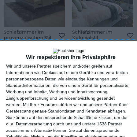
Schlafzimmer im
Schlafzimmer im
provenzalischen Stil
Kolonialstil
Zu den Favoriten hinzufügen
Zu
Wir respektieren Ihre Privatsphäre
Wir und unsere Partner speichern und/oder greifen auf
Informationen wie Cookies auf einem Gerät zu und verarbeiten
personenbezogene Daten wie eindeutige Kennungen und
Standardinformationen, die von einem Gerät für personalisierte
Werbung und Inhalte, Werbung und Inhaltsmessung,
Zielgruppenforschung und Serviceentwicklung gesendet
werden.
Mit Ihrer Erlaubnis dürfen wir und unsere Partner über
Gerätescans genaue Standortdaten und Kenndaten abfragen.
Sie können auf die entsprechende Schaltfläche klicken, um der
o. a. Datenverarbeitung durch uns und unsere 1538 Partner
Schlafzimmer im
Schlafzimmer mit
zuzustimmen. Alternativ können Sie auf die entsprechende
toskanischen Stil
Holzboden
Zu den Favoriten hinzufügen
Zu
Schaltfläche klicken, um die Einwilligung abzulehnen oder um