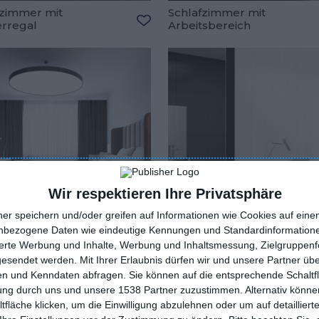
fzimmer mit
Schlafzimmer mit
rregal
Arbeitsbereich
oriten hinzufügen
Zu den Favoriten hinzufügen
Wir respektieren Ihre Privatsphäre
ner speichern und/oder greifen auf Informationen wie Cookies auf ein
nbezogene Daten wie eindeutige Kennungen und Standardinformatione
sierte Werbung und Inhalte, Werbung und Inhaltsmessung, Zielgruppen
gesendet werden.
Mit Ihrer Erlaubnis dürfen wir und unsere Partner ü
n und Kenndaten abfragen. Sie können auf die entsprechende Schaltfl
ches
Schwarzes und weißes
tung durch uns und unsere 1538 Partner zuzustimmen. Alternativ können
fzimmerdesign
Schlafzimmer
fläche klicken, um die Einwilligung abzulehnen oder um auf detailliert
oriten hinzufügen
Zu den Favoriten hinzufügen