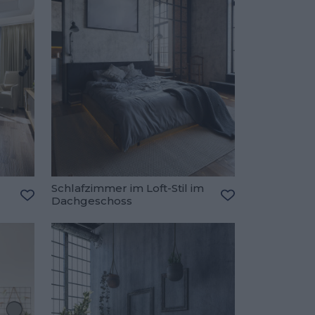
Schlafzimmer im Loft-Stil im
Dachgeschoss
Zu den Favoriten hinzufügen
Zu den Favorite