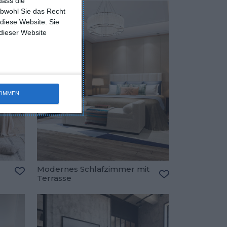
dass die
obwohl Sie das Recht
 diese Website. Sie
 dieser Website
TIMMEN
Modernes Schlafzimmer mit
Terrasse
Zu den Favoriten hinzufügen
Zu den Favorite