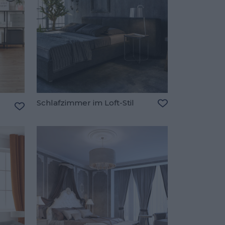
Schlafzimmer im Loft-Stil
Zu den Favorite
Zu den Favoriten hinzufügen