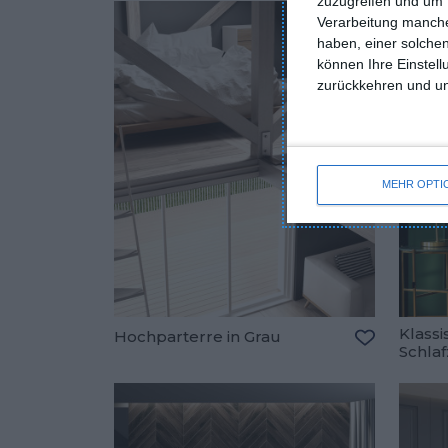
zuzugreifen und um 
Verarbeitung manche
haben, einer solchen
können Ihre Einstell
zurückkehren und unt
MEHR OPTI
Klass
Hochparterre in Grau
Schla
Zu den Fav