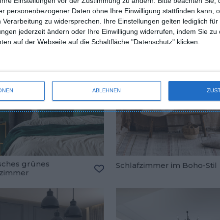
Ihre Einstellungen vor der Zustimmung zu ändern.
Bitte beachten Sie, 
r personenbezogener Daten ohne Ihre Einwilligung stattfinden kann, 
 Verarbeitung zu widersprechen. Ihre Einstellungen gelten lediglich für
ungen jederzeit ändern oder Ihre Einwilligung widerrufen, indem Sie zu
en auf der Webseite auf die Schaltfläche "Datenschutz" klicken.
ONEN
ABLEHNEN
ZUS
isches grünes
Schlafzimmer im Boho-Stil
fzimmer
oriten hinzufügen
Zu den Favoriten hinzufügen