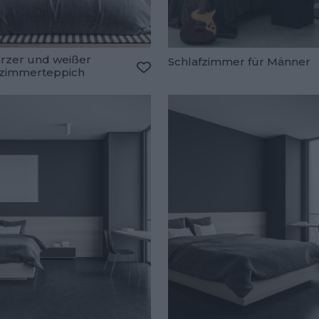
rzer und weißer
Schlafzimmer für Männer
fzimmerteppich
oriten hinzufügen
Zu den Favoriten hinzufügen