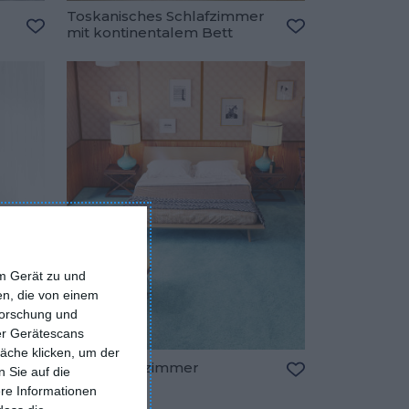
Toskanisches Schlafzimmer
mit kontinentalem Bett
Zu den Favoriten hinzufügen
Zu den Favorite
em Gerät zu und
n, die von einem
forschung und
ber Gerätescans
äche klicken, um der
PRL-Schlafzimmer
 Sie auf die
Zu den Favorite
ere Informationen
Zu den Favoriten hinzufügen