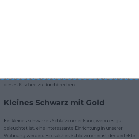
Für viele ist die Farbe Schwarz die Farbe der Trauer und der
Traurigkeit. Schwarze Räume können düster und dunkel
wirken. Eine farbenfrohe Kombination von schwarzen
Wandfarben mit Accessoires und Möbeln reicht aus, um
unserem Schlafzimmer einen energiegeladenen und
originellen Look zu verleihen. Eine allgemeine Regel in der
Innenarchitektur besagt, dass kleine Räume in hellen Farben
gestrichen werden sollten, um sie optisch zu vergrößern.
Große Räume hingegen bieten mehr Möglichkeiten, mit
dunklen Farben zu experimentieren. Wir werden versuchen,
dieses Klischee zu durchbrechen.
Kleines Schwarz mit Gold
Ein kleines schwarzes Schlafzimmer kann, wenn es gut
beleuchtet ist, eine interessante Einrichtung in unserer
Wohnung werden. Ein solches Schlafzimmer ist der perfekte