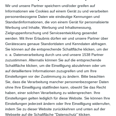
Wänden
Schlafzimmer
Wir und unsere Partner speichern und/oder greifen auf
Zu den Favoriten hinzufügen
Zu
Informationen wie Cookies auf einem Gerät zu und verarbeiten
personenbezogene Daten wie eindeutige Kennungen und
Standardinformationen, die von einem Gerät für personalisierte
Werbung und Inhalte, Werbung und Inhaltsmessung,
Zielgruppenforschung und Serviceentwicklung gesendet
werden.
Mit Ihrer Erlaubnis dürfen wir und unsere Partner über
Gerätescans genaue Standortdaten und Kenndaten abfragen.
Sie können auf die entsprechende Schaltfläche klicken, um der
o. a. Datenverarbeitung durch uns und unsere 1538 Partner
zuzustimmen. Alternativ können Sie auf die entsprechende
Schaltfläche klicken, um die Einwilligung abzulehnen oder um
auf detailliertere Informationen zuzugreifen und um Ihre
Einstellungen vor der Zustimmung zu ändern.
Bitte beachten
Boho-Accessoires
Bett im Boho-Stil
Sie, dass die Verarbeitung mancher personenbezogener Daten
Zu den Favoriten hinzufügen
Zu
ohne Ihre Einwilligung stattfinden kann, obwohl Sie das Recht
haben, einer solchen Verarbeitung zu widersprechen. Ihre
Einstellungen gelten lediglich für diese Website. Sie können Ihre
Einstellungen jederzeit ändern oder Ihre Einwilligung widerrufen,
indem Sie zu dieser Website zurückkehren und unten auf der
Webseite auf die Schaltfläche "Datenschutz" klicken.