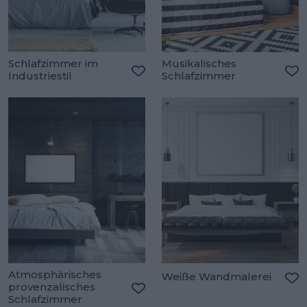
Schlafzimmer im
Musikalisches
Industriestil
Schlafzimmer
Zu den Favoriten hinzufügen
Zu
Atmosphärisches
Weiße Wandmalerei
provenzalisches
Zu
Schlafzimmer
Zu den Favoriten hinzufügen