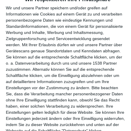
Wir und unsere Partner speichern und/oder greifen auf
Informationen wie Cookies auf einem Gerät zu und verarbeiten
personenbezogene Daten wie eindeutige Kennungen und
Standardinformationen, die von einem Gerät für personalisierte
Werbung und Inhalte, Werbung und Inhaltsmessung,
Holzdecke im
Schlafzimmergestaltung
Zielgruppenforschung und Serviceentwicklung gesendet
Schlafzimmer
mit Pflanzen
werden.
Mit Ihrer Erlaubnis dürfen wir und unsere Partner über
Zu den Favoriten hinzufügen
Z
Gerätescans genaue Standortdaten und Kenndaten abfragen.
Sie können auf die entsprechende Schaltfläche klicken, um der
o. a. Datenverarbeitung durch uns und unsere 1538 Partner
zuzustimmen. Alternativ können Sie auf die entsprechende
Schaltfläche klicken, um die Einwilligung abzulehnen oder um
auf detailliertere Informationen zuzugreifen und um Ihre
Einstellungen vor der Zustimmung zu ändern.
Bitte beachten
Sie, dass die Verarbeitung mancher personenbezogener Daten
ohne Ihre Einwilligung stattfinden kann, obwohl Sie das Recht
haben, einer solchen Verarbeitung zu widersprechen. Ihre
Einstellungen gelten lediglich für diese Website. Sie können Ihre
Einstellungen jederzeit ändern oder Ihre Einwilligung widerrufen,
indem Sie zu dieser Website zurückkehren und unten auf der
Lila Schlafzimmer mit
Provençalisches
Webseite auf die Schaltfläche "Datenschutz" klicken.