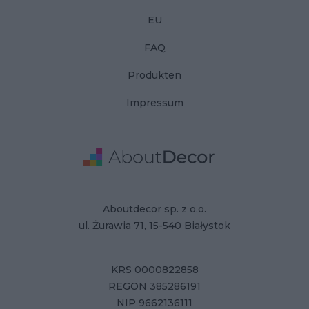
EU
FAQ
Produkten
Impressum
Adresse
Firmendaten
Aboutdecor sp. z o.o.
ul. Żurawia 71, 15-540 Białystok
KRS 0000822858
REGON 385286191
NIP 9662136111