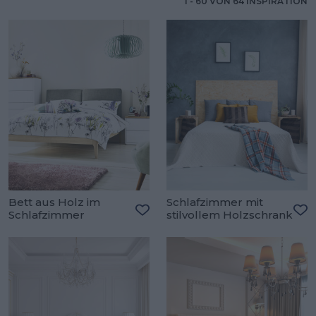
1
-
60
VON
64
INSPIRATION
Bett aus Holz im
Schlafzimmer mit
Schlafzimmer
stilvollem Holzschrank
Zu den Favoriten hinzufügen
Zu