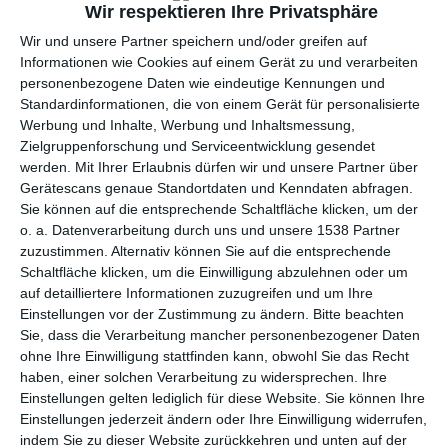
Wir respektieren Ihre Privatsphäre
Wir und unsere Partner speichern und/oder greifen auf
Informationen wie Cookies auf einem Gerät zu und verarbeiten
personenbezogene Daten wie eindeutige Kennungen und
Standardinformationen, die von einem Gerät für personalisierte
Werbung und Inhalte, Werbung und Inhaltsmessung,
Zielgruppenforschung und Serviceentwicklung gesendet
werden.
Mit Ihrer Erlaubnis dürfen wir und unsere Partner über
Modernes
Interessante
Gerätescans genaue Standortdaten und Kenndaten abfragen.
Schlafzimmer mit
Wandgestaltung
Zu
Sie können auf die entsprechende Schaltfläche klicken, um der
Designerlampen
Zu den Favoriten hinzufügen
o. a. Datenverarbeitung durch uns und unsere 1538 Partner
zuzustimmen. Alternativ können Sie auf die entsprechende
Schaltfläche klicken, um die Einwilligung abzulehnen oder um
auf detailliertere Informationen zuzugreifen und um Ihre
Einstellungen vor der Zustimmung zu ändern.
Bitte beachten
Sie, dass die Verarbeitung mancher personenbezogener Daten
ohne Ihre Einwilligung stattfinden kann, obwohl Sie das Recht
haben, einer solchen Verarbeitung zu widersprechen. Ihre
Einstellungen gelten lediglich für diese Website. Sie können Ihre
Einstellungen jederzeit ändern oder Ihre Einwilligung widerrufen,
indem Sie zu dieser Website zurückkehren und unten auf der