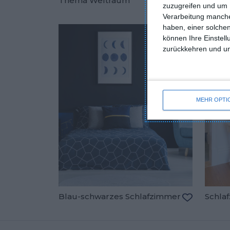
Thema Weltraum
zuzugreifen und um 
trend
Zu den Fav
Verarbeitung manche
haben, einer solchen
können Ihre Einstell
zurückkehren und unt
MEHR OPTI
Blau-schwarzes Schlafzimmer
Schlaf
Zu den Fav