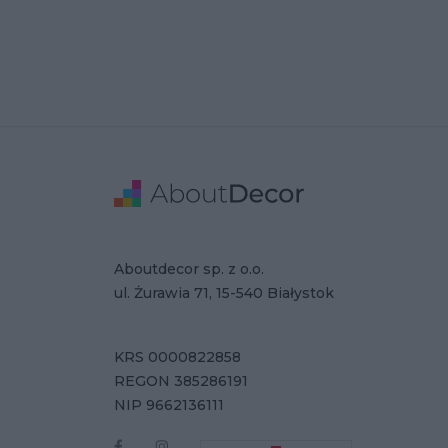
Stopka
Adresse
Firmendaten
Aboutdecor sp. z o.o.
ul. Żurawia 71, 15-540 Białystok
KRS 0000822858
REGON 385286191
NIP 9662136111