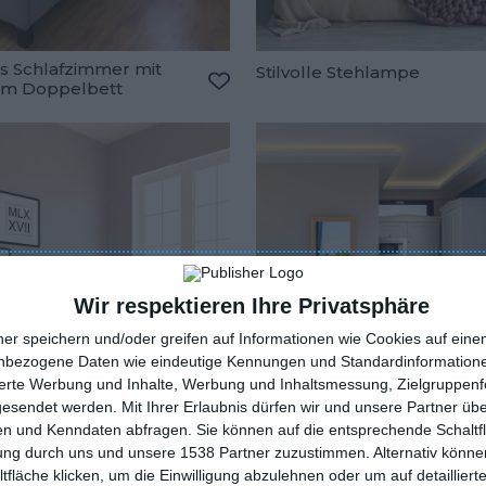
es Schlafzimmer mit
Stilvolle Stehlampe
m Doppelbett
oriten hinzufügen
Zu den Favoriten hinzufügen
Wir respektieren Ihre Privatsphäre
ner speichern und/oder greifen auf Informationen wie Cookies auf ein
nbezogene Daten wie eindeutige Kennungen und Standardinformatione
sierte Werbung und Inhalte, Werbung und Inhaltsmessung, Zielgruppen
gesendet werden.
Mit Ihrer Erlaubnis dürfen wir und unsere Partner ü
n und Kenndaten abfragen. Sie können auf die entsprechende Schaltfl
tung durch uns und unsere 1538 Partner zuzustimmen. Alternativ können
fläche klicken, um die Einwilligung abzulehnen oder um auf detailliert
ner-Schlafzimmer,