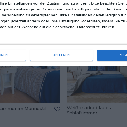
Schlafzimmer im Marinestil
Ihre Einstellungen vor der Zustimmung zu ändern.
Bitte beachten Sie, 
y
oriten hinzufügen
Zu den Favoriten hinzufügen
r personenbezogener Daten ohne Ihre Einwilligung stattfinden kann, 
 Verarbeitung zu widersprechen. Ihre Einstellungen gelten lediglich für
ungen jederzeit ändern oder Ihre Einwilligung widerrufen, indem Sie zu
en auf der Webseite auf die Schaltfläche "Datenschutz" klicken.
ONEN
ABLEHNEN
ZUS
Weiß-marineblaues
zimmer im Marinestil
Schlafzimmer
oriten hinzufügen
Zu den Favoriten hinzufügen