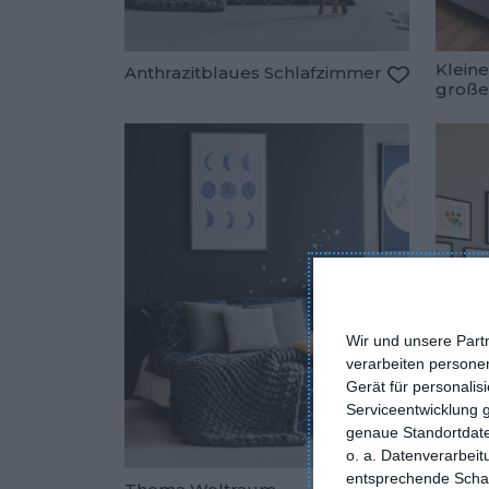
Klein
Anthrazitblaues Schlafzimmer
große
Zu den Fav
Wir und unsere Part
verarbeiten persone
Gerät für personali
Serviceentwicklung 
genaue Standortdate
o. a. Datenverarbei
entsprechende Schalt
Desig