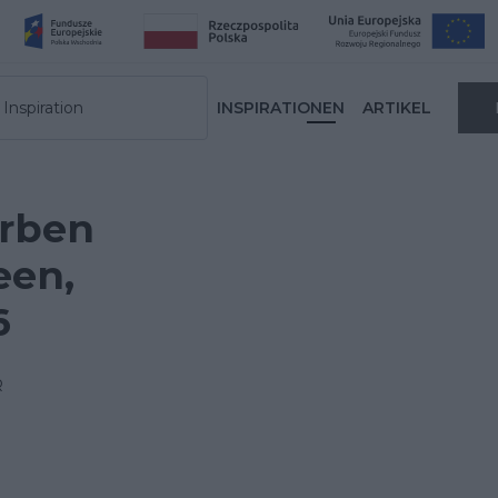
Inspiration
INSPIRATIONEN
ARTIKEL
arben
een,
6
R