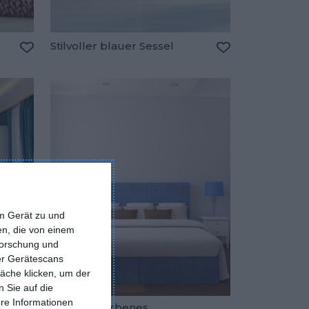
Stilvoller blauer Sessel
Zu den Favoriten hinzufügen
Zu den Favorite
em Gerät zu und
n, die von einem
forschung und
ber Gerätescans
äche klicken, um der
 Sie auf die
ere Informationen
Lavendelfarbenes