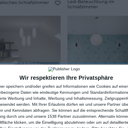
Led-Beleuchtung im
alisches Schlafzimmer
Schlafzimmer
Zu den Favoriten hinzufügen
oriten hinzufügen
Wir respektieren Ihre Privatsphäre
ner speichern und/oder greifen auf Informationen wie Cookies auf ein
nbezogene Daten wie eindeutige Kennungen und Standardinformatione
sierte Werbung und Inhalte, Werbung und Inhaltsmessung, Zielgruppen
gesendet werden.
Mit Ihrer Erlaubnis dürfen wir und unsere Partner ü
n und Kenndaten abfragen. Sie können auf die entsprechende Schaltfl
Grüne Tapete im
Schlafzimmer
Schlafzimmer
tung durch uns und unsere 1538 Partner zuzustimmen. Alternativ können
oriten hinzufügen
Zu den Favoriten hinzufügen
fläche klicken, um die Einwilligung abzulehnen oder um auf detailliert