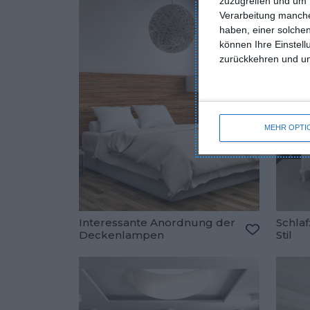
zuzugreifen und um 
Verarbeitung manche
haben, einer solchen
können Ihre Einstell
zurückkehren und unt
MEHR OPTI
Interessante Anordnung der
Schla
Deckenlampen
Stil
Zu den Fav