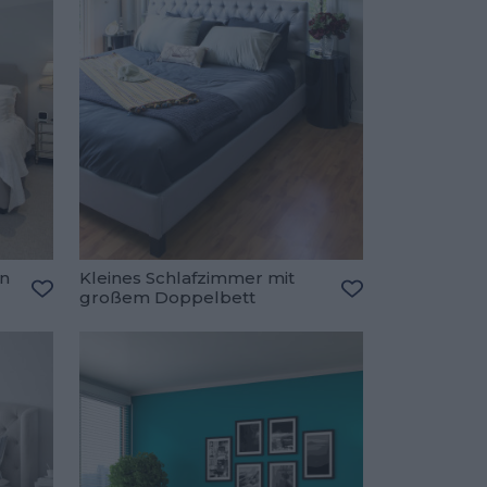
en
Kleines Schlafzimmer mit
großem Doppelbett
Zu den Favoriten hinzufügen
Zu den Favorite