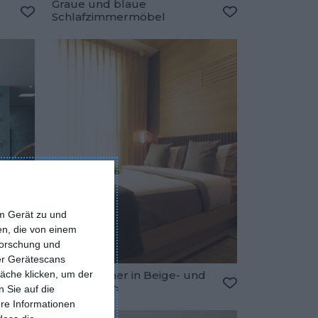
Graue und blaue
Schlafzimmermöbel
Zu den Favoriten hinzufügen
Zu den Favorite
em Gerät zu und
n, die von einem
forschung und
ber Gerätescans
äche klicken, um der
Schlafzimmer in Beige- und
Brauntönen
 Sie auf die
Zu den Favoriten hinzufügen
Zu den Favorite
ere Informationen