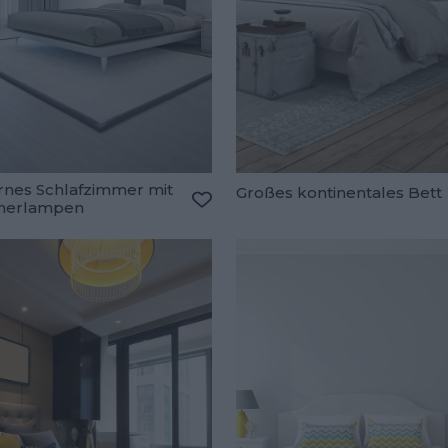
nes Schlafzimmer mit
Großes kontinentales Bett
nerlampen
oriten hinzufügen
Zu den Favoriten hinzufügen