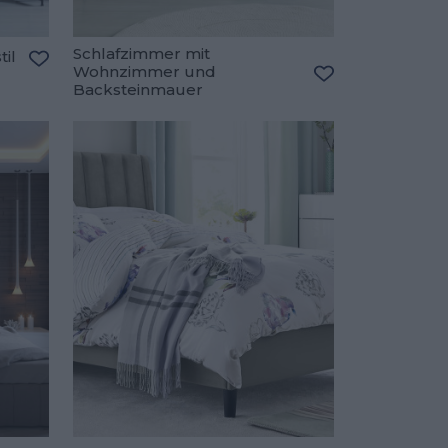
Schlafzimmer mit
til
Wohnzimmer und
Zu den Favoriten hinzufügen
Backsteinmauer
Zu den Favorite