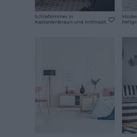
Schlafzimmer in
Moder
Kastanienbraun und Anthrazit
hellg
Zu den Fav