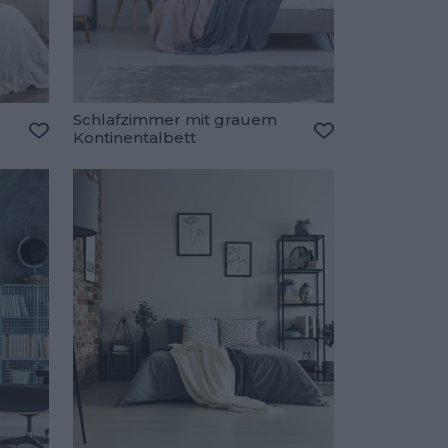
Schlafzimmer mit grauem
Kontinentalbett
Zu den Favoriten hinzufügen
Zu den Favorite