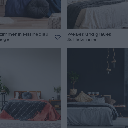
fzimmer in Marineblau
Weißes und graues
eige
Schlafzimmer
oriten hinzufügen
Zu den Favoriten hinzufügen