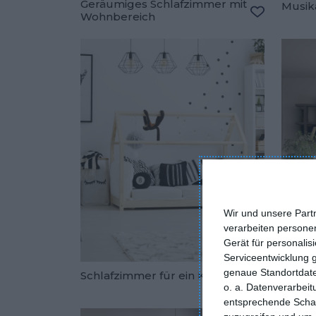
Geräumiges Schlafzimmer mit
Musik
Wohnbereich
Zu den Fav
Wir und unsere Part
verarbeiten persone
Gerät für personali
Serviceentwicklung 
genaue Standortdate
Schlafzimmer für ein Kleinkind
Loft-
o. a. Datenverarbei
Zu den Fav
entsprechende Schalt