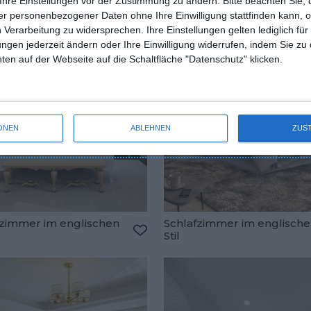
Ihre Einstellungen vor der Zustimmung zu ändern.
Bitte beachten Sie, 
r personenbezogener Daten ohne Ihre Einwilligung stattfinden kann, 
 Verarbeitung zu widersprechen. Ihre Einstellungen gelten lediglich für
ungen jederzeit ändern oder Ihre Einwilligung widerrufen, indem Sie zu
en auf der Webseite auf die Schaltfläche "Datenschutz" klicken.
ONEN
ABLEHNEN
ZUS
fzimmer im englischen
Schlafzimmer im englisch
Stil
oriten hinzufügen
Zu den Favoriten hinzufügen