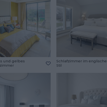
s und gelbes
Schlafzimmer im englisch
fzimmer
Stil
oriten hinzufügen
Zu den Favoriten hinzufügen