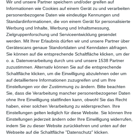
1 INSPIRATION
Wir und unsere Partner speichern und/oder greifen auf
Informationen wie Cookies auf einem Gerät zu und verarbeiten
personenbezogene Daten wie eindeutige Kennungen und
Standardinformationen, die von einem Gerät für personalisierte
Werbung und Inhalte, Werbung und Inhaltsmessung,
Zielgruppenforschung und Serviceentwicklung gesendet
werden.
Mit Ihrer Erlaubnis dürfen wir und unsere Partner über
Gerätescans genaue Standortdaten und Kenndaten abfragen.
Sie können auf die entsprechende Schaltfläche klicken, um der
o. a. Datenverarbeitung durch uns und unsere 1538 Partner
zuzustimmen. Alternativ können Sie auf die entsprechende
Schaltfläche klicken, um die Einwilligung abzulehnen oder um
auf detailliertere Informationen zuzugreifen und um Ihre
Einstellungen vor der Zustimmung zu ändern.
Bitte beachten
Skandinavisches
Sie, dass die Verarbeitung mancher personenbezogener Daten
Landhaus mit
ohne Ihre Einwilligung stattfinden kann, obwohl Sie das Recht
Zwischengeschoß
Zu den Favoriten hinzufügen
haben, einer solchen Verarbeitung zu widersprechen. Ihre
Einstellungen gelten lediglich für diese Website. Sie können Ihre
Einstellungen jederzeit ändern oder Ihre Einwilligung widerrufen,
indem Sie zu dieser Website zurückkehren und unten auf der
Webseite auf die Schaltfläche "Datenschutz" klicken.