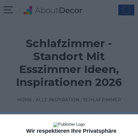
Schlafzimmer -
Standort Mit
Esszimmer Ideen,
Inspirationen 2026
HOME
ALLE INSPIRATION
SCHLAFZIMMER
Wir respektieren Ihre Privatsphäre
FILTER
1
SORTIEREN