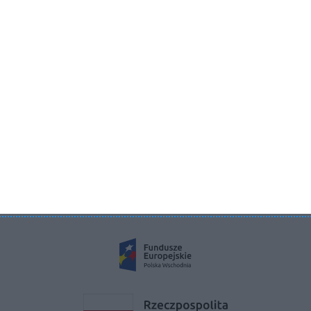
Aboutdecor sp. z o.o.
ul. Żurawia 71, 15-540 Białystok
KRS 0000822858
REGON 385286191
NIP 9662136111
©2026 Aboutdecor