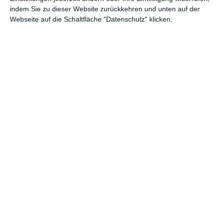
indem Sie zu dieser Website zurückkehren und unten auf der
Webseite auf die Schaltfläche "Datenschutz" klicken.
Graue und blaue
Blaues Schlafzimmer
Schlafzimmermöbel
Zu den Favoriten hinzufügen
Zu
Schlafzimmer mit
Loft-Schlafzimmer
weißen Wänden
Zu den Favoriten hinzufügen
Zu