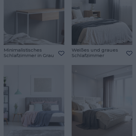
Minimalistisches
Weißes und graues
Schlafzimmer in Grau
Schlafzimmer
Zu den Favoriten hinzufügen
Zu