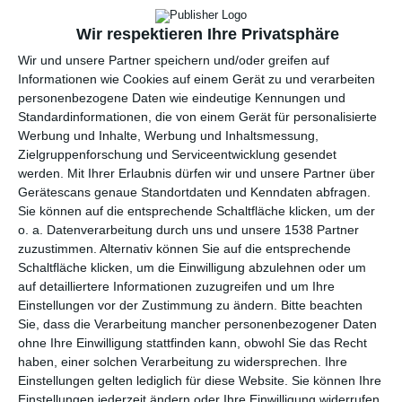
Wir respektieren Ihre Privatsphäre
Wir und unsere Partner speichern und/oder greifen auf
Informationen wie Cookies auf einem Gerät zu und verarbeiten
personenbezogene Daten wie eindeutige Kennungen und
Standardinformationen, die von einem Gerät für personalisierte
Werbung und Inhalte, Werbung und Inhaltsmessung,
Zielgruppenforschung und Serviceentwicklung gesendet
werden.
Mit Ihrer Erlaubnis dürfen wir und unsere Partner über
Gerätescans genaue Standortdaten und Kenndaten abfragen.
Led-Beleuchtung im
Marine-Schlafzimmer
Sie können auf die entsprechende Schaltfläche klicken, um der
Schlafzimmer
Zu den Favoriten hinzufügen
o. a. Datenverarbeitung durch uns und unsere 1538 Partner
Zu
zuzustimmen. Alternativ können Sie auf die entsprechende
Schaltfläche klicken, um die Einwilligung abzulehnen oder um
auf detailliertere Informationen zuzugreifen und um Ihre
Einstellungen vor der Zustimmung zu ändern.
Bitte beachten
Sie, dass die Verarbeitung mancher personenbezogener Daten
ohne Ihre Einwilligung stattfinden kann, obwohl Sie das Recht
haben, einer solchen Verarbeitung zu widersprechen. Ihre
Einstellungen gelten lediglich für diese Website. Sie können Ihre
Einstellungen jederzeit ändern oder Ihre Einwilligung widerrufen,