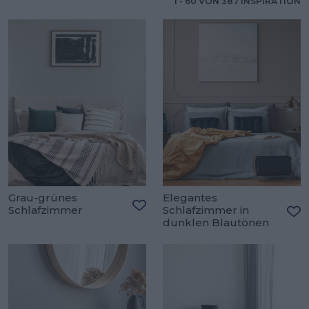
1
-
60
VON
387
INSPIRATION
Grau-grünes
Elegantes
Schlafzimmer
Schlafzimmer in
Zu den Favoriten hinzufügen
dunklen Blautönen
Zu