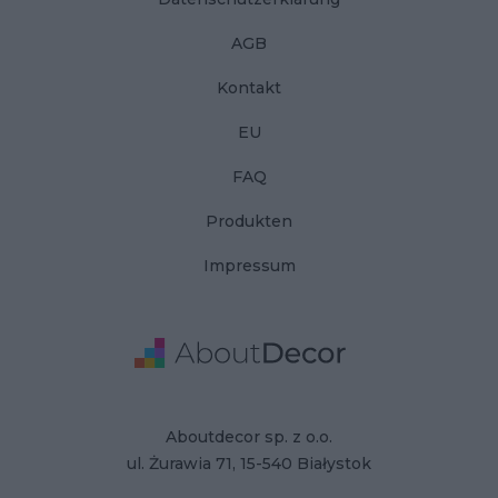
AGB
Kontakt
EU
FAQ
Produkten
Impressum
Adresse
Firmendaten
Aboutdecor sp. z o.o.
ul. Żurawia 71, 15-540 Białystok