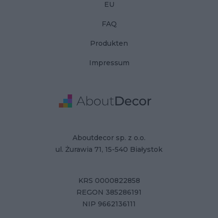
EU
FAQ
Produkten
Impressum
Adresse
Firmendaten
Aboutdecor sp. z o.o.
ul. Żurawia 71, 15-540 Białystok
KRS 0000822858
REGON 385286191
NIP 9662136111