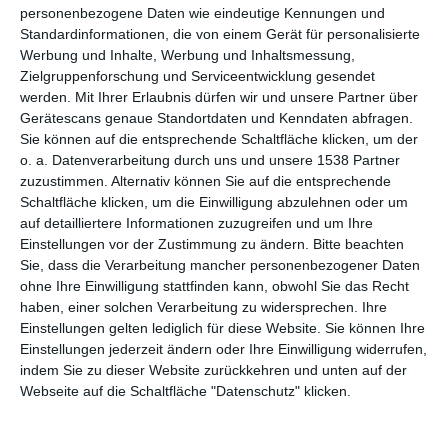
personenbezogene Daten wie eindeutige Kennungen und
Standardinformationen, die von einem Gerät für personalisierte
Werbung und Inhalte, Werbung und Inhaltsmessung,
Zielgruppenforschung und Serviceentwicklung gesendet
werden.
Mit Ihrer Erlaubnis dürfen wir und unsere Partner über
Gerätescans genaue Standortdaten und Kenndaten abfragen.
Sie können auf die entsprechende Schaltfläche klicken, um der
o. a. Datenverarbeitung durch uns und unsere 1538 Partner
zuzustimmen. Alternativ können Sie auf die entsprechende
Moderne U-förmige
Graue Küche mit
Schaltfläche klicken, um die Einwilligung abzulehnen oder um
Küche
Betonboden
auf detailliertere Informationen zuzugreifen und um Ihre
Zu den Favoriten hinzufügen
Zu
Einstellungen vor der Zustimmung zu ändern.
Bitte beachten
Sie, dass die Verarbeitung mancher personenbezogener Daten
ohne Ihre Einwilligung stattfinden kann, obwohl Sie das Recht
haben, einer solchen Verarbeitung zu widersprechen. Ihre
Einstellungen gelten lediglich für diese Website. Sie können Ihre
Einstellungen jederzeit ändern oder Ihre Einwilligung widerrufen,
indem Sie zu dieser Website zurückkehren und unten auf der
Webseite auf die Schaltfläche "Datenschutz" klicken.