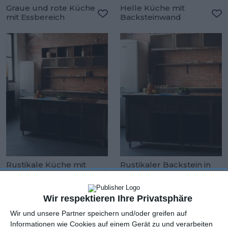
Graue und rote Küche
Helle Küche mit
mit Essbereich
Backsteinwand
Zu den Favoriten hinzufügen
Zu
Rustikale Küche mit
Rustikaler Backstein in
Backstein an der
einer klassischen
Wand
Küche
Zu den Favoriten hinzufügen
Zu
Wir respektieren Ihre Privatsphäre
Wir und unsere Partner speichern und/oder greifen auf
Informationen wie Cookies auf einem Gerät zu und verarbeiten