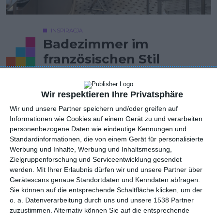
INSPIRACJA
Badezimmer im
französischen Stil
Wir respektieren Ihre Privatsphäre
Badezimmer im französischen Stil mit weißen Möbeln
Wir und unsere Partner speichern und/oder greifen auf
AUTOR: Redakcja AboutDecor
Informationen wie Cookies auf einem Gerät zu und verarbeiten
personenbezogene Daten wie eindeutige Kennungen und
ZU DEN FAVORITEN HINZUFÜGEN
Standardinformationen, die von einem Gerät für personalisierte
Werbung und Inhalte, Werbung und Inhaltsmessung,
TEILEN
Zielgruppenforschung und Serviceentwicklung gesendet
werden.
Mit Ihrer Erlaubnis dürfen wir und unsere Partner über
Gerätescans genaue Standortdaten und Kenndaten abfragen.
Kommentare
Sie können auf die entsprechende Schaltfläche klicken, um der
STELLE EINE FRAGE
o. a. Datenverarbeitung durch uns und unsere 1538 Partner
zuzustimmen. Alternativ können Sie auf die entsprechende