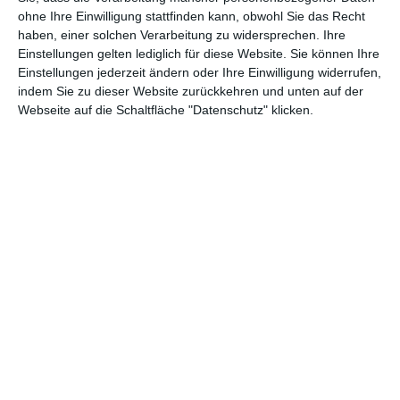
Andere Inspirationen
ohne Ihre Einwilligung stattfinden kann, obwohl Sie das Recht
haben, einer solchen Verarbeitung zu widersprechen. Ihre
Einstellungen gelten lediglich für diese Website. Sie können Ihre
Einstellungen jederzeit ändern oder Ihre Einwilligung widerrufen,
indem Sie zu dieser Website zurückkehren und unten auf der
Webseite auf die Schaltfläche "Datenschutz" klicken.
Klassischer Korridor
Rustikaler Korridor
Zu den Favoriten hinzufügen
Zu