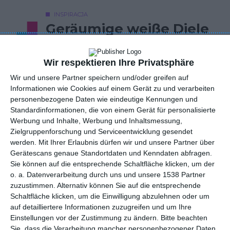
INSPIRACJA
Geräumige weiße Diele
mit Treppe
Wir respektieren Ihre Privatsphäre
Wir und unsere Partner speichern und/oder greifen auf
Geräumiger weißer Flur mit Treppe mit Glasbalustrade.
Informationen wie Cookies auf einem Gerät zu und verarbeiten
personenbezogene Daten wie eindeutige Kennungen und
AUTOR: Redakcja AboutDecor
Standardinformationen, die von einem Gerät für personalisierte
Werbung und Inhalte, Werbung und Inhaltsmessung,
ZU DEN FAVORITEN HINZUFÜGEN
Zielgruppenforschung und Serviceentwicklung gesendet
werden.
Mit Ihrer Erlaubnis dürfen wir und unsere Partner über
TEILEN
Gerätescans genaue Standortdaten und Kenndaten abfragen.
Sie können auf die entsprechende Schaltfläche klicken, um der
o. a. Datenverarbeitung durch uns und unsere 1538 Partner
Kommentare
zuzustimmen. Alternativ können Sie auf die entsprechende
STELLE EINE FRAGE
Schaltfläche klicken, um die Einwilligung abzulehnen oder um
auf detailliertere Informationen zuzugreifen und um Ihre
Einstellungen vor der Zustimmung zu ändern.
Bitte beachten
Sie, dass die Verarbeitung mancher personenbezogener Daten