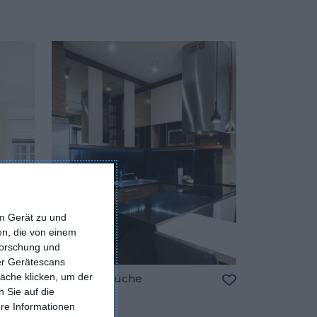
em Gerät zu und
n, die von einem
forschung und
ber Gerätescans
äche klicken, um der
Moderne Küche
 Sie auf die
Zu den Favoriten hinzufügen
Zu den Favorite
ere Informationen