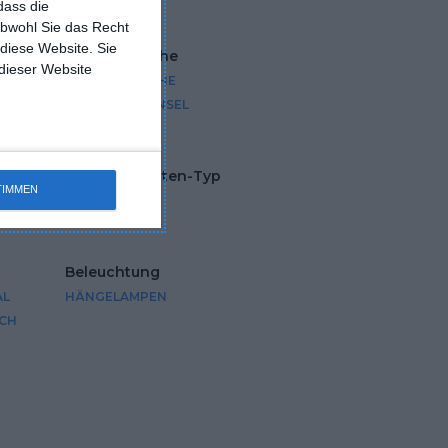
dass die
obwohl Sie das Recht
 diese Website. Sie
üche
Art der Küche
 dieser Website
OFFENE KÜCHE
KÜCHE MIT INSEL
nten
Arbeitsplatten-Typ
TIMMEN
HOLZ
Beleuchtung
AL
HÄNGELAMPEN
SCH