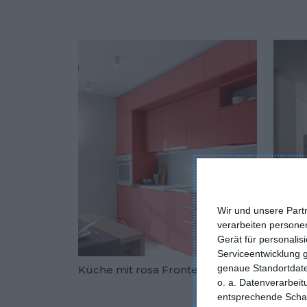
Wir und unsere Part
verarbeiten persone
Gerät für personali
Serviceentwicklung 
genaue Standortdate
Küche mit rosa Fronten
Schwa
o. a. Datenverarbei
Zu den Fav
entsprechende Schalt