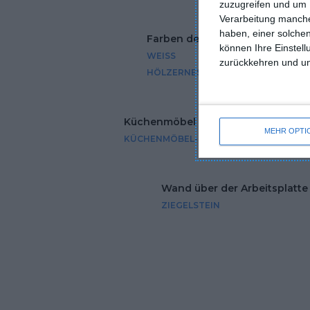
zuzugreifen und um 
Verarbeitung manche
haben, einer solchen
Farben der Möbel
Boden
können Ihre Einstell
WEISS
BETON
zurückkehren und unt
HÖLZERNES
Küchenmöbel
Fronten T
MEHR OPTI
KÜCHENMÖBEL-SETS
LACKIERTE
Wand über der Arbeitsplatte
ZIEGELSTEIN