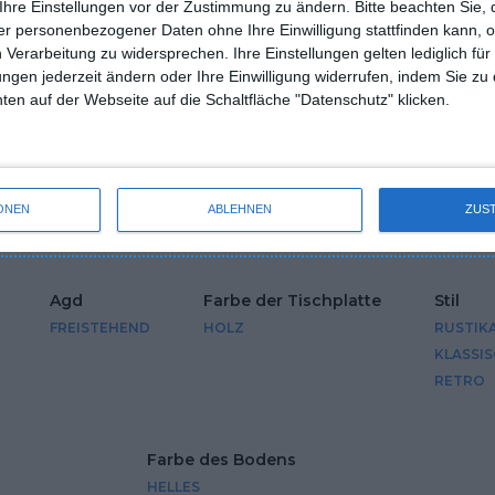
Ihre Einstellungen vor der Zustimmung zu ändern.
Bitte beachten Sie, 
r personenbezogener Daten ohne Ihre Einwilligung stattfinden kann, 
 Verarbeitung zu widersprechen. Ihre Einstellungen gelten lediglich für
Wände
Abmessungen
Die Form der K
ungen jederzeit ändern oder Ihre Einwilligung widerrufen, indem Sie zu
ZIEGELSTEIN
MITTEL
L-KÜCHE
en auf der Webseite auf die Schaltfläche "Datenschutz" klicken.
BETON
yp
Lackierte Fronten
Farben der Fro
ONEN
ABLEHNEN
ZUS
 MÖBELFRONTEN
MATT
WEISS
Agd
Farbe der Tischplatte
Stil
FREISTEHEND
HOLZ
RUSTIK
KLASSI
RETRO
Farbe des Bodens
HELLES