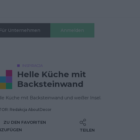
Für Unternehmen
Anmelden
INSPIRACJA
Helle Küche mit
Backsteinwand
lle Küche mit Backsteinwand und weißer Insel.
OR: Redakcja AboutDecor
ZU DEN FAVORITEN
NZUFÜGEN
TEILEN