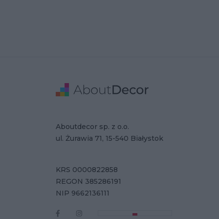
Stopka
Adresse
Firmendaten
Aboutdecor sp. z o.o.
ul. Żurawia 71, 15-540 Białystok
KRS 0000822858
REGON 385286191
NIP 9662136111