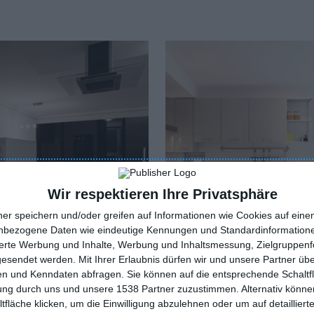
Wir respektieren Ihre Privatsphäre
ner speichern und/oder greifen auf Informationen wie Cookies auf ein
nbezogene Daten wie eindeutige Kennungen und Standardinformatione
sierte Werbung und Inhalte, Werbung und Inhaltsmessung, Zielgruppen
gesendet werden.
Mit Ihrer Erlaubnis dürfen wir und unsere Partner ü
n und Kenndaten abfragen. Sie können auf die entsprechende Schaltfl
rz-weiße Küche
Graue Küche
tung durch uns und unsere 1538 Partner zuzustimmen. Alternativ können
oriten hinzufügen
Zu den Favoriten hinzufügen
fläche klicken, um die Einwilligung abzulehnen oder um auf detailliert