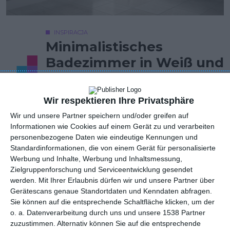
INSPIRACJA
Minimalistisches
Badezimmer in Weiß und
Grau
Wir respektieren Ihre Privatsphäre
Wir und unsere Partner speichern und/oder greifen auf
Minimalistisches weißes und graues Badezimmer im
Informationen wie Cookies auf einem Gerät zu und verarbeiten
zeitgenössischen Stil.
personenbezogene Daten wie eindeutige Kennungen und
Standardinformationen, die von einem Gerät für personalisierte
AUTOR: Redakcja AboutDecor
Werbung und Inhalte, Werbung und Inhaltsmessung,
Zielgruppenforschung und Serviceentwicklung gesendet
ZU DEN FAVORITEN HINZUFÜGEN
werden.
Mit Ihrer Erlaubnis dürfen wir und unsere Partner über
Gerätescans genaue Standortdaten und Kenndaten abfragen.
TEILEN
Sie können auf die entsprechende Schaltfläche klicken, um der
o. a. Datenverarbeitung durch uns und unsere 1538 Partner
zuzustimmen. Alternativ können Sie auf die entsprechende
Kommentare