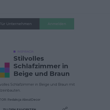
Für Unternehmen
Anmelden
INSPIRACJA
Stilvolles
Schlafzimmer in
Beige und Braun
lvolles Schlafzimmer in Beige und Braun mit
lzeinbauten.
OR: Redakcja AboutDecor
ZU DEN FAVORITEN