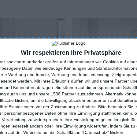
Wir respektieren Ihre Privatsphäre
ner speichern und/oder greifen auf Informationen wie Cookies auf ein
nbezogene Daten wie eindeutige Kennungen und Standardinformatione
sierte Werbung und Inhalte, Werbung und Inhaltsmessung, Zielgruppen
gesendet werden.
Mit Ihrer Erlaubnis dürfen wir und unsere Partner ü
n und Kenndaten abfragen. Sie können auf die entsprechende Schaltfl
tung durch uns und unsere 1538 Partner zuzustimmen. Alternativ können
fläche klicken, um die Einwilligung abzulehnen oder um auf detailliert
Ihre Einstellungen vor der Zustimmung zu ändern.
Bitte beachten Sie, 
r personenbezogener Daten ohne Ihre Einwilligung stattfinden kann, 
es Schlafzimmer mit
Modernes Schlafzimmer in
 Verarbeitung zu widersprechen. Ihre Einstellungen gelten lediglich für
n und grünen
Grau und Weiß
ungen jederzeit ändern oder Ihre Einwilligung widerrufen, indem Sie zu
oriten hinzufügen
soires
Zu den Favoriten hinzufügen
en auf der Webseite auf die Schaltfläche "Datenschutz" klicken.