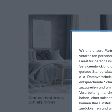
Wir und unsere Part
verarbeiten persone
Gerät für personali
Serviceentwicklung 
genaue Standortdate
o. a. Datenverarbei
entsprechende Schalt
zuzugreifen und um 
Verarbeitung manche
Graues modernes
Klein
haben, einer solchen
Schlafzimmer
graue
können Ihre Einstell
Zu den Fav
Acces
zurückkehren und unt