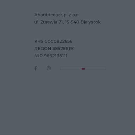
Aboutdecor sp. z o.o.
ul. Żurawia 71, 15-540 Białystok
KRS 0000822858
REGON 385286191
NIP 9662136111