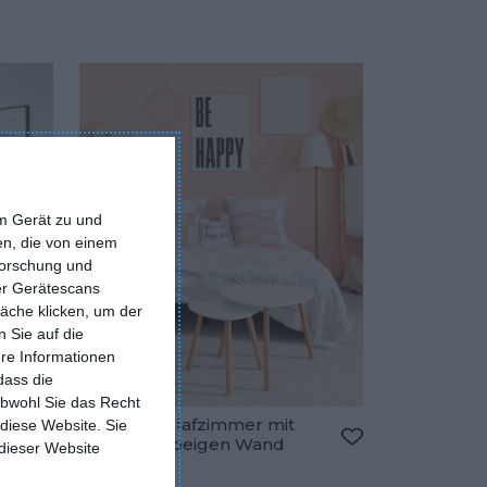
em Gerät zu und
n, die von einem
forschung und
ber Gerätescans
äche klicken, um der
 Sie auf die
ere Informationen
dass die
obwohl Sie das Recht
Kleines Schlafzimmer mit
 diese Website. Sie
einer rosa-beigen Wand
 dieser Website
Zu den Favoriten hinzufügen
Zu den Favorite