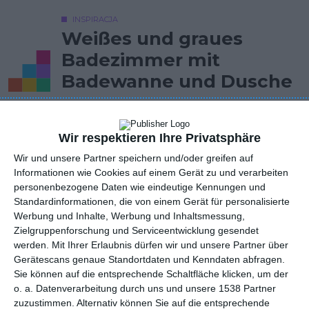
INSPIRACJA
Weißes und graues
Badezimmer mit
Badewanne und Dusche
Weißes und graues Badezimmer mit Badewanne und
Wir respektieren Ihre Privatsphäre
Dusche in modernem Stil.
Wir und unsere Partner speichern und/oder greifen auf
Informationen wie Cookies auf einem Gerät zu und verarbeiten
AUTOR: Redakcja AboutDecor
personenbezogene Daten wie eindeutige Kennungen und
Standardinformationen, die von einem Gerät für personalisierte
ZU DEN FAVORITEN HINZUFÜGEN
Werbung und Inhalte, Werbung und Inhaltsmessung,
Zielgruppenforschung und Serviceentwicklung gesendet
TEILEN
werden.
Mit Ihrer Erlaubnis dürfen wir und unsere Partner über
Gerätescans genaue Standortdaten und Kenndaten abfragen.
Sie können auf die entsprechende Schaltfläche klicken, um der
Kommentare
STELLE EINE FRAGE
o. a. Datenverarbeitung durch uns und unsere 1538 Partner
zuzustimmen. Alternativ können Sie auf die entsprechende