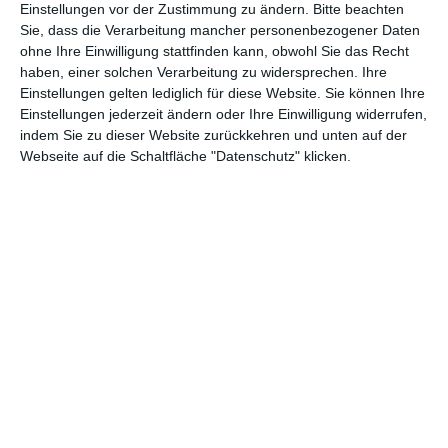
Einstellungen vor der Zustimmung zu ändern.
Bitte beachten
Andere Inspirationen
Sie, dass die Verarbeitung mancher personenbezogener Daten
ohne Ihre Einwilligung stattfinden kann, obwohl Sie das Recht
haben, einer solchen Verarbeitung zu widersprechen. Ihre
Einstellungen gelten lediglich für diese Website. Sie können Ihre
Einstellungen jederzeit ändern oder Ihre Einwilligung widerrufen,
indem Sie zu dieser Website zurückkehren und unten auf der
Webseite auf die Schaltfläche "Datenschutz" klicken.
Graues modernes
Kleines Schlafzimmer
Schlafzimmer
mit grauen und
Zu den Favoriten hinzufügen
grünen Accessoires
Zu