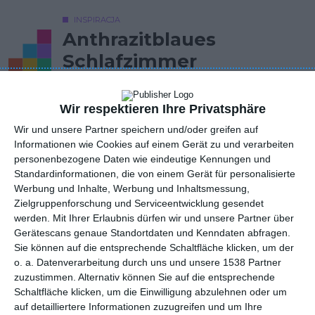
INSPIRACJA
Anthrazitblaues
Schlafzimmer
Wir respektieren Ihre Privatsphäre
Anthrazitblaues Schlafzimmer mit blauen Sesseln.
Wir und unsere Partner speichern und/oder greifen auf
AUTOR: Redakcja AboutDecor
Informationen wie Cookies auf einem Gerät zu und verarbeiten
personenbezogene Daten wie eindeutige Kennungen und
ZU DEN FAVORITEN HINZUFÜGEN
Standardinformationen, die von einem Gerät für personalisierte
Werbung und Inhalte, Werbung und Inhaltsmessung,
TEILEN
Zielgruppenforschung und Serviceentwicklung gesendet
werden.
Mit Ihrer Erlaubnis dürfen wir und unsere Partner über
Gerätescans genaue Standortdaten und Kenndaten abfragen.
Kommentare
Sie können auf die entsprechende Schaltfläche klicken, um der
STELLE EINE FRAGE
o. a. Datenverarbeitung durch uns und unsere 1538 Partner
zuzustimmen. Alternativ können Sie auf die entsprechende
Schaltfläche klicken, um die Einwilligung abzulehnen oder um
auf detailliertere Informationen zuzugreifen und um Ihre