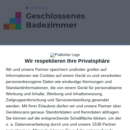
INSPIRACJA
Geschlossenes
Badezimmer
Geschlossenes Badezimmer mit stilvoller Badewanne
AUTOR: Redakcja AboutDecor
Wir respektieren Ihre Privatsphäre
Wir und unsere Partner speichern und/oder greifen auf
ZU DEN FAVORITEN HINZUFÜGEN
Informationen wie Cookies auf einem Gerät zu und verarbeiten
personenbezogene Daten wie eindeutige Kennungen und
TEILEN
Standardinformationen, die von einem Gerät für personalisierte
Werbung und Inhalte, Werbung und Inhaltsmessung,
Zielgruppenforschung und Serviceentwicklung gesendet
Kommentare
STELLE EINE FRAGE
werden.
Mit Ihrer Erlaubnis dürfen wir und unsere Partner über
Gerätescans genaue Standortdaten und Kenndaten abfragen.
Sie können auf die entsprechende Schaltfläche klicken, um der
o. a. Datenverarbeitung durch uns und unsere 1538 Partner