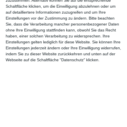
zuzustimmen. Alternativ können Sie auf die entsprechende
Andere Inspirationen
Schaltfläche klicken, um die Einwilligung abzulehnen oder um
auf detailliertere Informationen zuzugreifen und um Ihre
Einstellungen vor der Zustimmung zu ändern.
Bitte beachten
Sie, dass die Verarbeitung mancher personenbezogener Daten
ohne Ihre Einwilligung stattfinden kann, obwohl Sie das Recht
haben, einer solchen Verarbeitung zu widersprechen. Ihre
Einstellungen gelten lediglich für diese Website. Sie können Ihre
Einstellungen jederzeit ändern oder Ihre Einwilligung widerrufen,
indem Sie zu dieser Website zurückkehren und unten auf der
Webseite auf die Schaltfläche "Datenschutz" klicken.
Badezimmer im
Beigefarbenes
Marinestil
Badezimmer
Zu den Favoriten hinzufügen
Zu