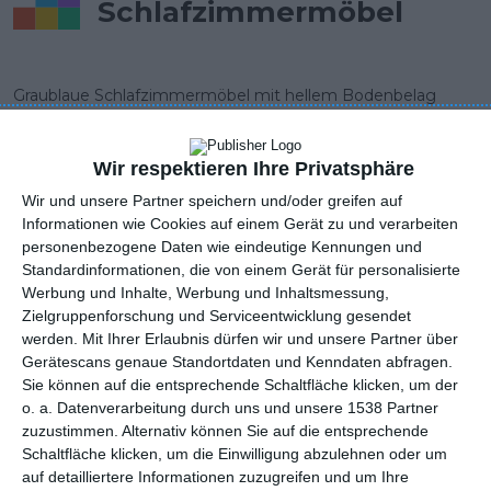
Schlafzimmermöbel
Graublaue Schlafzimmermöbel mit hellem Bodenbelag
AUTOR: Redakcja AboutDecor
Wir respektieren Ihre Privatsphäre
ZU DEN FAVORITEN HINZUFÜGEN
Wir und unsere Partner speichern und/oder greifen auf
Informationen wie Cookies auf einem Gerät zu und verarbeiten
TEILEN
personenbezogene Daten wie eindeutige Kennungen und
Standardinformationen, die von einem Gerät für personalisierte
Werbung und Inhalte, Werbung und Inhaltsmessung,
Kommentare
STELLE EINE FRAGE
Zielgruppenforschung und Serviceentwicklung gesendet
werden.
Mit Ihrer Erlaubnis dürfen wir und unsere Partner über
Gerätescans genaue Standortdaten und Kenndaten abfragen.
Sie können auf die entsprechende Schaltfläche klicken, um der
o. a. Datenverarbeitung durch uns und unsere 1538 Partner
Andere Inspirationen
zuzustimmen. Alternativ können Sie auf die entsprechende
Schaltfläche klicken, um die Einwilligung abzulehnen oder um
auf detailliertere Informationen zuzugreifen und um Ihre