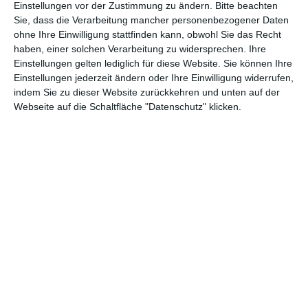
Einstellungen vor der Zustimmung zu ändern.
Bitte beachten
Sie, dass die Verarbeitung mancher personenbezogener Daten
ohne Ihre Einwilligung stattfinden kann, obwohl Sie das Recht
haben, einer solchen Verarbeitung zu widersprechen. Ihre
Einstellungen gelten lediglich für diese Website. Sie können Ihre
Einstellungen jederzeit ändern oder Ihre Einwilligung widerrufen,
indem Sie zu dieser Website zurückkehren und unten auf der
Webseite auf die Schaltfläche "Datenschutz" klicken.
Graues modernes
Kleines Schlafzimmer
Schlafzimmer
mit grauen und
Zu den Favoriten hinzufügen
grünen Accessoires
Zu