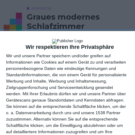
INSPIRACJA
Graues modernes
Schlafzimmer
Wir respektieren Ihre Privatsphäre
Ein kleines Schlafzimmer im skandinavischen Stil in Grau.
Wir und unsere Partner speichern und/oder greifen auf
AUTOR: Redakcja AboutDecor
Informationen wie Cookies auf einem Gerät zu und verarbeiten
personenbezogene Daten wie eindeutige Kennungen und
ZU DEN FAVORITEN HINZUFÜGEN
Standardinformationen, die von einem Gerät für personalisierte
Werbung und Inhalte, Werbung und Inhaltsmessung,
TEILEN
Zielgruppenforschung und Serviceentwicklung gesendet
werden.
Mit Ihrer Erlaubnis dürfen wir und unsere Partner über
Gerätescans genaue Standortdaten und Kenndaten abfragen.
Kommentare
Sie können auf die entsprechende Schaltfläche klicken, um der
STELLE EINE FRAGE
o. a. Datenverarbeitung durch uns und unsere 1538 Partner
zuzustimmen. Alternativ können Sie auf die entsprechende
Schaltfläche klicken, um die Einwilligung abzulehnen oder um
auf detailliertere Informationen zuzugreifen und um Ihre