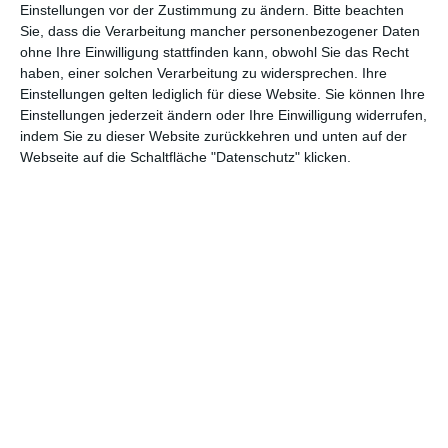
Einstellungen vor der Zustimmung zu ändern.
Bitte beachten
Andere Inspirationen
Sie, dass die Verarbeitung mancher personenbezogener Daten
ohne Ihre Einwilligung stattfinden kann, obwohl Sie das Recht
haben, einer solchen Verarbeitung zu widersprechen. Ihre
Einstellungen gelten lediglich für diese Website. Sie können Ihre
Einstellungen jederzeit ändern oder Ihre Einwilligung widerrufen,
indem Sie zu dieser Website zurückkehren und unten auf der
Webseite auf die Schaltfläche "Datenschutz" klicken.
Graues modernes
Kleines Schlafzimmer
Schlafzimmer
mit grauen und
Zu den Favoriten hinzufügen
grünen Accessoires
Zu