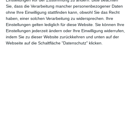
Andere Inspirationen
Sie, dass die Verarbeitung mancher personenbezogener Daten
ohne Ihre Einwilligung stattfinden kann, obwohl Sie das Recht
haben, einer solchen Verarbeitung zu widersprechen. Ihre
Einstellungen gelten lediglich für diese Website. Sie können Ihre
Einstellungen jederzeit ändern oder Ihre Einwilligung widerrufen,
indem Sie zu dieser Website zurückkehren und unten auf der
Webseite auf die Schaltfläche "Datenschutz" klicken.
Graues modernes
Kleines Schlafzimmer
Schlafzimmer
mit grauen und
Zu den Favoriten hinzufügen
grünen Accessoires
Zu