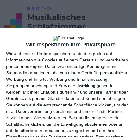
INSPIRACJA
Musikalisches
Schlafzimmer
Wir respektieren Ihre Privatsphäre
Musikalisches Schlafzimmer mit Kreidefarbe an der Wand
Wir und unsere Partner speichern und/oder greifen auf
Informationen wie Cookies auf einem Gerät zu und verarbeiten
AUTOR: Redakcja AboutDecor
personenbezogene Daten wie eindeutige Kennungen und
Standardinformationen, die von einem Gerät für personalisierte
ZU DEN FAVORITEN HINZUFÜGEN
Werbung und Inhalte, Werbung und Inhaltsmessung,
Zielgruppenforschung und Serviceentwicklung gesendet
TEILEN
werden.
Mit Ihrer Erlaubnis dürfen wir und unsere Partner über
Gerätescans genaue Standortdaten und Kenndaten abfragen.
Sie können auf die entsprechende Schaltfläche klicken, um der
Kommentare
STELLE EINE FRAGE
o. a. Datenverarbeitung durch uns und unsere 1538 Partner
zuzustimmen. Alternativ können Sie auf die entsprechende
Schaltfläche klicken, um die Einwilligung abzulehnen oder um
auf detailliertere Informationen zuzugreifen und um Ihre
Einstellungen vor der Zustimmung zu ändern.
Bitte beachten